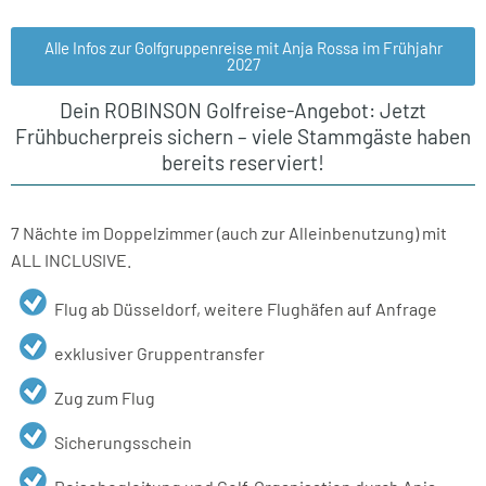
Alle Infos zur Golfgruppenreise mit Anja Rossa im Frühjahr
2027
Dein ROBINSON Golfreise-Angebot: Jetzt
Frühbucherpreis sichern – viele Stammgäste haben
bereits reserviert!
7 Nächte im Doppelzimmer (auch zur Alleinbenutzung) mit
ALL INCLUSIVE.
Flug ab Düssel
dorf, weitere Flughäfen auf Anfrage
exklusiver Gruppentransfer
Zug zum Flug
Sicherungsschein