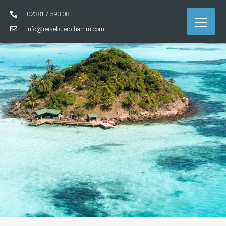
02381 / 593 08
info@reisebuero-hamm.com