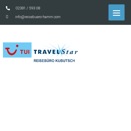
02381 / 593 08
info@reisebuero-hamm.com
„Großartige Reisen starten mit
einem kleinen Schritt
ins Reisebüro!“