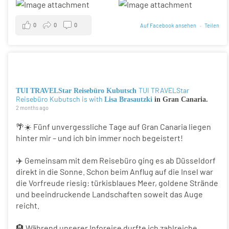
0
0
0
Auf Facebook ansehen
·
Teilen
TUI TRAVELStar
TUI TRAVELStar Reisebüro Kubutsch
Reisebüro Kubutsch is with
Lisa Brasautzki
in Gran Canaria.
2 months ago
🌴☀️ Fünf unvergessliche Tage auf Gran Canaria liegen
hinter mir – und ich bin immer noch begeistert!
✈️ Gemeinsam mit dem Reisebüro ging es ab Düsseldorf
direkt in die Sonne. Schon beim Anflug auf die Insel war
die Vorfreude riesig: türkisblaues Meer, goldene Strände
und beeindruckende Landschaften soweit das Auge
reicht.
🏨 Während unserer Inforeise durfte ich zahlreiche