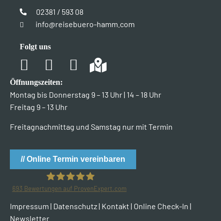
02381 / 593 08
info@reisebuero-hamm.com
Folgt uns
Öffnungszeiten:
Montag bis Donnerstag 9 – 13 Uhr | 14 – 18 Uhr
Freitag 9 – 13 Uhr
Freitagnachmittag und Samstag nur mit Termin
// Online Termin vereinbaren
693
Bewertungen auf ProvenExpert.com
Impressum
|
Datenschutz
|
Kontakt
|
Online Check-In
|
TUI TRAVELStar Reisebüro Kubutsch
Newsletter