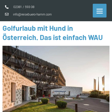
02381 / 593 08
info@reisebuero-hamm.com
Golfurlaub mit Hund in
Österreich. Das ist einfach WAU