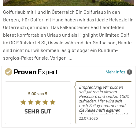
Golfurlaub mit Hund in Österreich Ein Golfurlaub in den
Bergen. Für Golfer mit Hund haben wir das ideale Reiseziel in
Österreich gefunden. Das Falkensteiner Bad Leonfelden
bietet komfortablen Urlaub und als Highlight Unlimited Golf
im GC Mühlviertel St. Oswald während der Golfsaison. Hunde
sind nicht nur willkommen, es gibt sogar ein Rundum-
sorglos-Paket für sie. Voriger […]
Mehr Infos
Empfehlung! Wir buchen
seit Jahren in diesem
5.00 von 5
Reisebüro und sind zu 100%
zufrieden. Hier wird sich
noch Zeit genommen und
SEHR GUT
die Reise nach eigenen
Wünschen geplant. Absolut
22.07.2026
empfehlenswert!