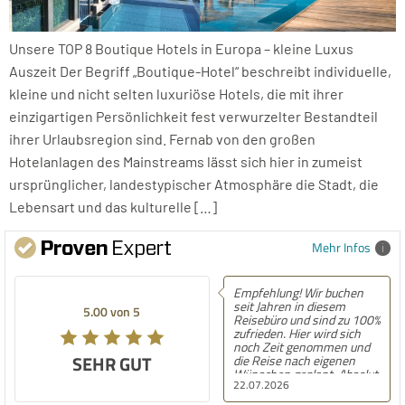
Unsere TOP 8 Boutique Hotels in Europa – kleine Luxus
Auszeit Der Begriff „Boutique-Hotel“ beschreibt individuelle,
kleine und nicht selten luxuriöse Hotels, die mit ihrer
einzigartigen Persönlichkeit fest verwurzelter Bestandteil
ihrer Urlaubsregion sind. Fernab von den großen
Hotelanlagen des Mainstreams lässt sich hier in zumeist
ursprünglicher, landestypischer Atmosphäre die Stadt, die
Lebensart und das kulturelle […]
Mehr Infos
Empfehlung! Wir buchen
seit Jahren in diesem
5.00 von 5
Reisebüro und sind zu 100%
zufrieden. Hier wird sich
noch Zeit genommen und
SEHR GUT
die Reise nach eigenen
Wünschen geplant. Absolut
22.07.2026
empfehlenswert!