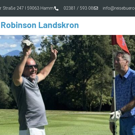
er Straße 247 I 59063 Hamm
02381 / 593 08
info@reisebue
m Robinson Landskron