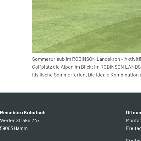
Sommerurlaub im ROBINSON Landskron – Aktivität
Golfplatz die Alpen im Blick: im ROBINSON LANDSK
idyllische Sommerferien. Die ideale Kombination
Reisebüro Kubutsch
Öffnun
Werler Straße 247
Montag 
59063 Hamm
Freitag
Freita