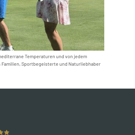
 mediterrane Temperaturen und von jedem
n Familien, Sportbegeisterte und Naturliebhaber