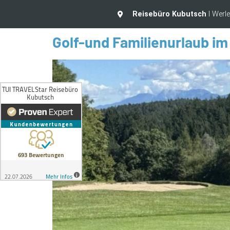
Reisebüro Kubutsch
I Werl
Golf-und Familienurlaub i