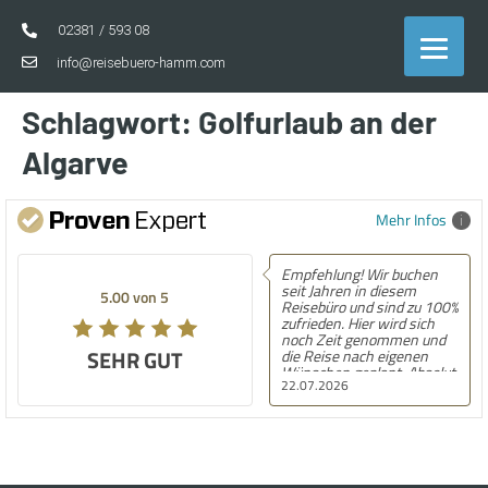
02381 / 593 08
info@reisebuero-hamm.com
Schlagwort:
Golfurlaub an der
Algarve
Mehr Infos
Empfehlung! Wir buchen
seit Jahren in diesem
5.00 von 5
Reisebüro und sind zu 100%
zufrieden. Hier wird sich
noch Zeit genommen und
SEHR GUT
die Reise nach eigenen
Wünschen geplant. Absolut
22.07.2026
empfehlenswert!