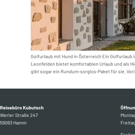
Golfurlaub mit Hund in Österreich Ein Golfurlaub 
Leonfelden bietet komfortablen Urlaub und als Hi
gibt sogar ein Rundum-sorglos-Paket für sie. Vor
Reisebüro Kubutsch
Öffnun
Werler Straße 247
Montag 
59063 Hamm
Freitag
Freita