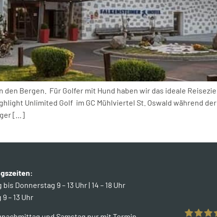
in den Bergen. Für Golfer mit Hund haben wir das ideale Reisezi
ghlight Unlimited Golf im GC Mühlviertel St. Oswald während der
iger […]
gszeiten:
bis Donnerstag 9 – 13 Uhr | 14 – 18 Uhr
 9 – 13 Uhr
gnachmittag und Samstag nur mit Termin