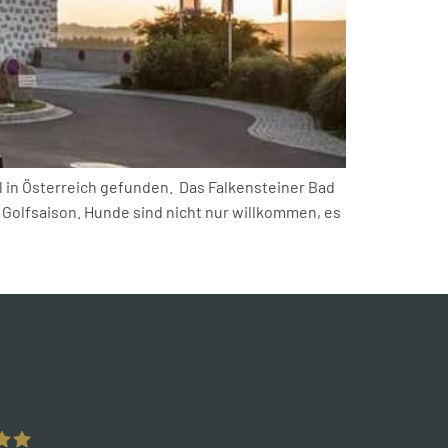
el in Österreich gefunden. Das Falkensteiner Bad
 Golfsaison. Hunde sind nicht nur willkommen, es