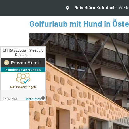
Reisebüro Kubutsch
I Werl
Golfurlaub mit Hund in Öste