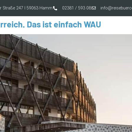
er Straße 247 I 59063 Hamm
02381 / 593 08
info@reisebue
rreich. Das ist einfach WAU