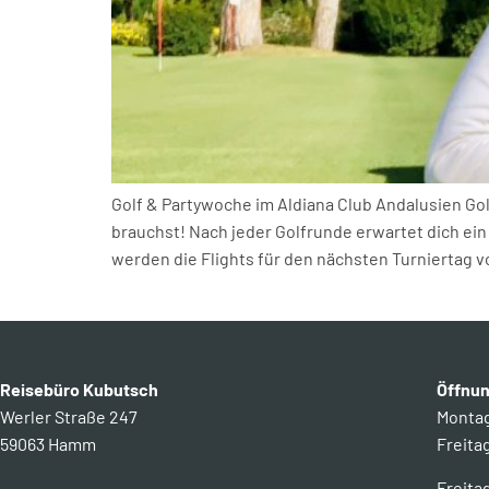
Golf & Partywoche im Aldiana Club Andalusien Go
brauchst! Nach jeder Golfrunde erwartet dich e
werden die Flights für den nächsten Turniertag v
Reisebüro Kubutsch
Öffnun
Werler Straße 247
Montag 
59063 Hamm
Freitag
Freita