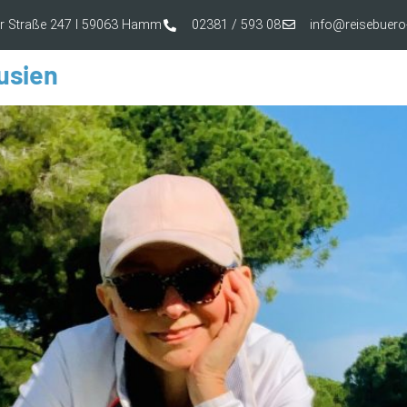
er Straße 247 I 59063 Hamm
02381 / 593 08
info@reisebue
usien