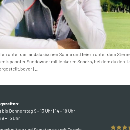
lfen unter der andalusischen Sonne und feiern unter dem Sterne
in entspannter Sundowner mit leckeren Snacks, bei dem du den 
orgestellt,bevor […]
gszeiten:
bis Donnerstag 9 – 13 Uhr | 14 – 18 Uhr
 9 – 13 Uhr
gnachmittag und Samstag nur mit Termin