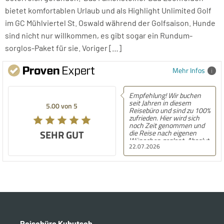
bietet komfortablen Urlaub und als Highlight Unlimited Golf
im GC Mühlviertel St. Oswald während der Golfsaison. Hunde
sind nicht nur willkommen, es gibt sogar ein Rundum-
sorglos-Paket für sie. Voriger […]
Mehr Infos
Empfehlung! Wir buchen
seit Jahren in diesem
5.00 von 5
Reisebüro und sind zu 100%
zufrieden. Hier wird sich
noch Zeit genommen und
SEHR GUT
die Reise nach eigenen
Wünschen geplant. Absolut
22.07.2026
empfehlenswert!
Reisebüro Kubutsch