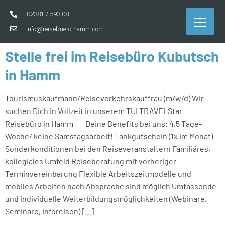
02381 / 593 08
info@reisebuero-hamm.com
Stelle frei im Reisebüro Kubutsch
in Hamm
Tourismuskaufmann/Reiseverkehrskauffrau (m/w/d) Wir
suchen Dich in Vollzeit in unserem TUI TRAVELStar
Reisebüro in Hamm Deine Benefits bei uns: 4,5 Tage-
Woche/ keine Samstagsarbeit! Tankgutschein (1x im Monat)
Sonderkonditionen bei den Reiseveranstaltern Familiäres,
kollegiales Umfeld Reiseberatung mit vorheriger
Terminvereinbarung Flexible Arbeitszeitmodelle und
mobiles Arbeiten nach Absprache sind möglich Umfassende
und individuelle Weiterbildungsmöglichkeiten (Webinare,
Seminare, Inforeisen) […]