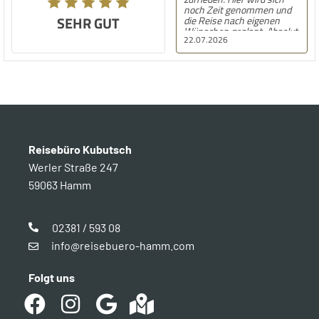
noch Zeit genommen und
SEHR GUT
die Reise nach eigenen
Wünschen geplant. Absolut
22.07.2026
empfehlenswert!
Reisebüro Kubutsch
Werler Straße 247
59063 Hamm
02381 / 593 08
info@reisebuero-hamm.com
Folgt uns