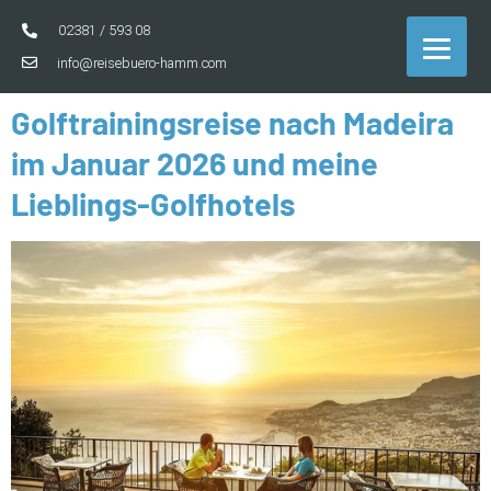
02381 / 593 08
info@reisebuero-hamm.com
Golftrainingsreise nach Madeira
im Januar 2026 und meine
Lieblings-Golfhotels​