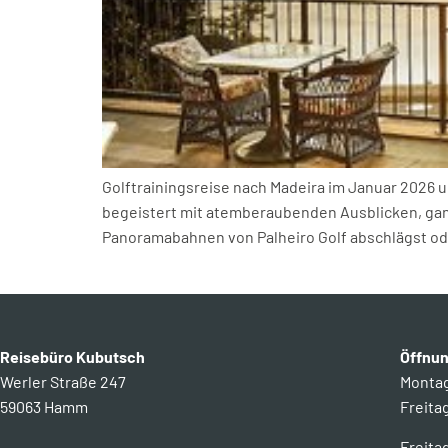
Golftrainingsreise nach Madeira im Januar 2026 u
begeistert mit atemberaubenden Ausblicken, ganz
Panoramabahnen von Palheiro Golf abschlägst ode
Reisebüro Kubutsch
Öffnun
Werler Straße 247
Montag 
59063 Hamm
Freitag
Freita