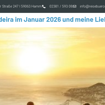
er Straße 247 I 59063 Hamm
02381 / 593 08
info@reisebue
deira im Januar 2026 und meine Lieb