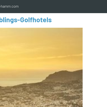
ro-hamm.com
lings-Golfhotels​