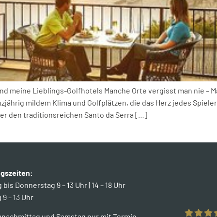
nd meine Lieblings-Golfhotels​ Manche Orte vergisst man nie – Ma
jährig mildem Klima und Golfplätzen, die das Herz jedes Spiele
r den traditionsreichen Santo da Serra […]
gszeiten:
bis Donnerstag 9 – 13 Uhr | 14 – 18 Uhr
 9 – 13 Uhr
gnachmittag und Samstag nur mit Termin