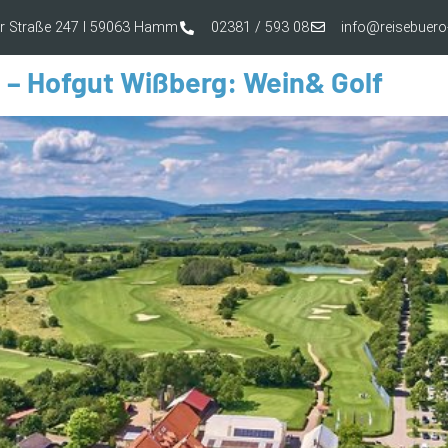
er Straße 247 I 59063 Hamm
02381 / 593 08
info@reisebue
d – Hofgut Wißberg: Wein& Golf