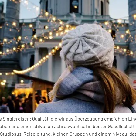
s Singlereisen: Qualität, die wir aus Überzeugung empfehlen Ein
eben und einen stilvollen Jahreswechsel in bester Gesellschaft
r Studiosus-Reiseleitung, kleinen Gruppen und einem Niveau, 