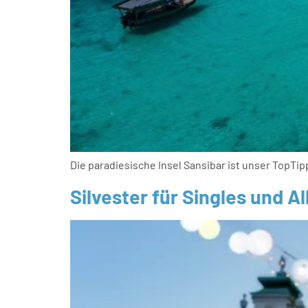
Die paradiesische Insel Sansibar ist unser TopTip
Silvester für Singles und A