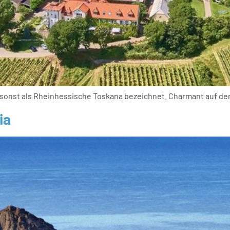
sonst als Rheinhessische Toskana bezeichnet. Charmant auf de
ia